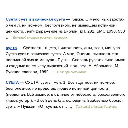
Суета сует и всяческая суета
— Книжн. О мелочных заботах,
о чём л. ничтожном, бесполезном, не имеющем истинной
ценности. /em> Выражение из Библии. ДП, 291; БМС 1998, 558
…
Большой словарь русских поговорок
суета
— Суетность, тщета, ничтожность, дым, тлен, мишура.
Суета сует и всяческая суета. А мне, Онегин, пышность эта
постыдной жизни мишура . Пушк... Словарь русских синонимов
и сходных по смыслу выражений. под. ред. Н. Абрамова, М.:
Русские словари, 1999 …
Словарь синонимов
СУЕТА
— СУЕТА, суеты, жен. 1. Всё тщетное, ничтожное,
бесполезное, не представляющее истинной ценности
(первонач. Всё земное, в отличие от небесного, божественного;
книжн. устар.). «В сей день благословенный забвенью бросил
суеты.» Пушкин. «От суеты, от… …
Толковый словарь Ушакова