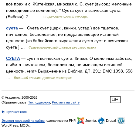
всё прах и с. Житейская, мирская с. С. сует (высок.; мелочные
повседневные волнения). * Суета сует и всяческая суета
(Библия). 2.… …
Энциклопедический словарь
суета
— Суета сует (церк., книжн. устар.) всё тщетное,
ничтожное, бесполезное, не представляющее истинной
ценности (из библейского выражения суета сует и всяческая
суета ] …
Фразеологический словарь русского языка
СУЕТА
— сует и всяческая суета. Книжн. О мелочных заботах,
о чём л. ничтожном, бесполезном, не имеющем истинной
ценности. /em> Выражение из Библии. ДП, 291; БМС 1998, 558
…
Большой словарь русских поговорок
© Академик, 2000-2026
18+
Обратная связь:
Техподдержка
,
Реклама на сайте
👣 Путешествия
Экспорт словарей на сайты
, сделанные на PHP,
Joomla,
Drupal,
WordPress, MODx.